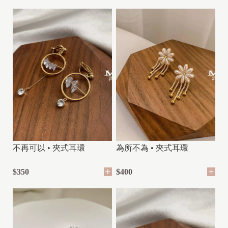
不再可以 • 夾式耳環
為所不為 • 夾式耳環
$350
$400