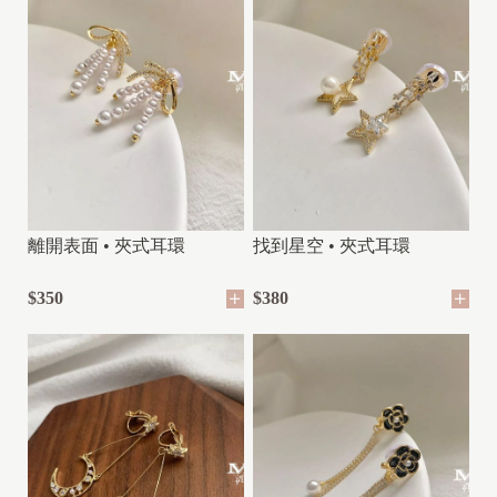
離開表面 • 夾式耳環
找到星空 • 夾式耳環
$350
$380