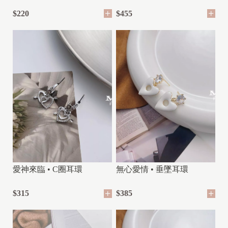
$220
$455
愛神來臨 • C圈耳環
無心愛情 • 垂墜耳環
$315
$385