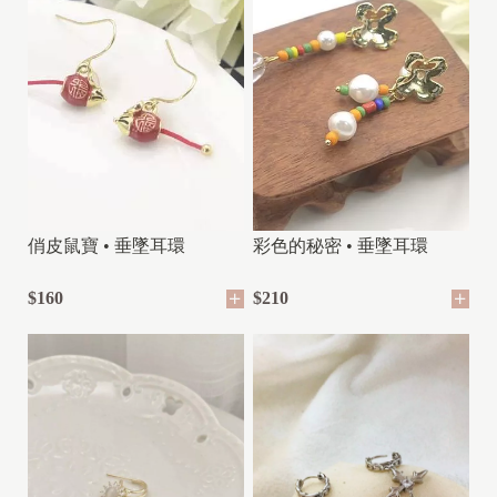
俏皮鼠寶 • 垂墜耳環
彩色的秘密 • 垂墜耳環
$160
$210