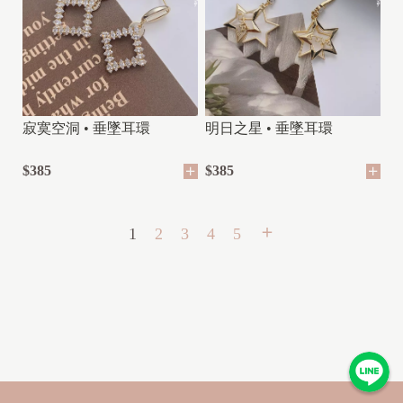
寂寞空洞 • 垂墜耳環
明日之星 • 垂墜耳環
$385
$385
1
2
3
4
5