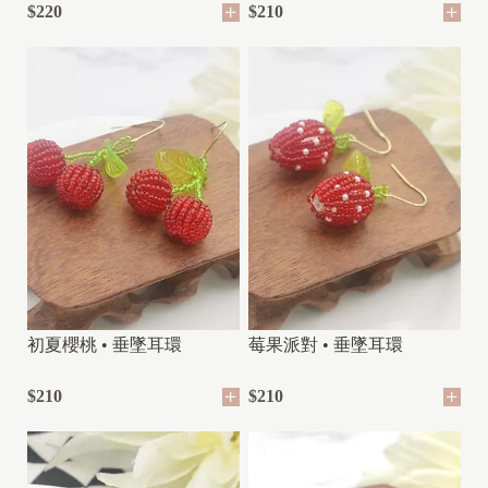
$220
$210
初夏櫻桃 • 垂墜耳環
莓果派對 • 垂墜耳環
$210
$210