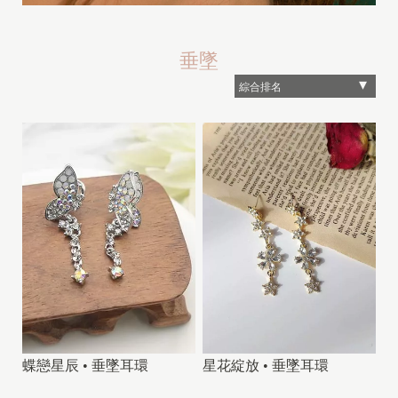
垂墜
蝶戀星辰 • 垂墜耳環
星花綻放 • 垂墜耳環