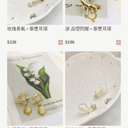
玫瑰香氣 • 垂墜耳環
淚 晶瑩閃耀 • 垂墜耳環
$330
$190