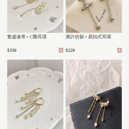
繁盛連蒂 • C圈耳環
應許祈願 • 易扣式耳環
$330
$220