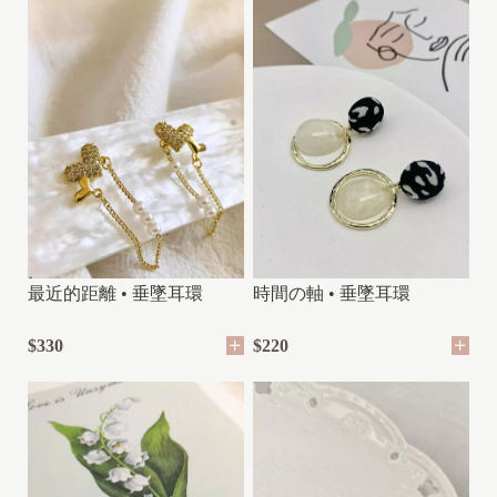
最近的距離 • 垂墜耳環
時間の軸 • 垂墜耳環
$330
$220