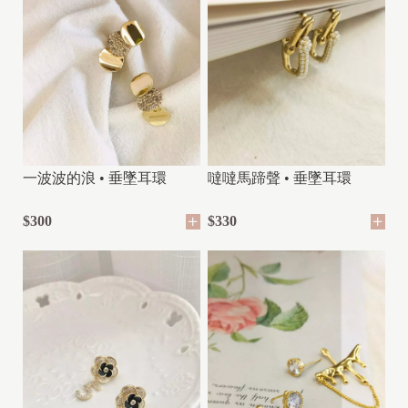
一波波的浪 • 垂墜耳環
噠噠馬蹄聲 • 垂墜耳環
$300
$330