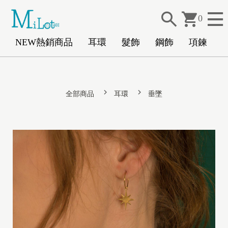
0
NEW熱銷商品
耳環
髮飾
鋼飾
項鍊
N
全部商品
耳環
垂墜
E