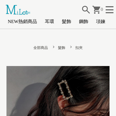
0
NEW熱銷商品
耳環
髮飾
鋼飾
項鍊
N
全部商品
髮飾
扣夾
E