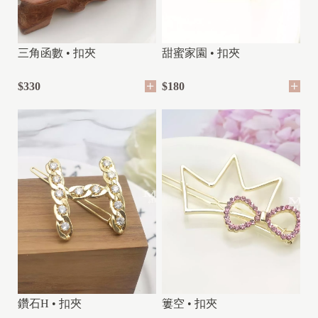
三角函數 • 扣夾
甜蜜家園 • 扣夾
$330
$180
鑽石H • 扣夾
簍空 • 扣夾