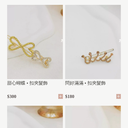
甜心蝴蝶 • 扣夾髮飾
問好滿滿 • 扣夾髮飾
$300
$180