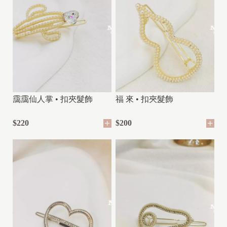
靄靄仙人掌 • 扣夾髮飾
福 來 • 扣夾髮飾
$220
$200