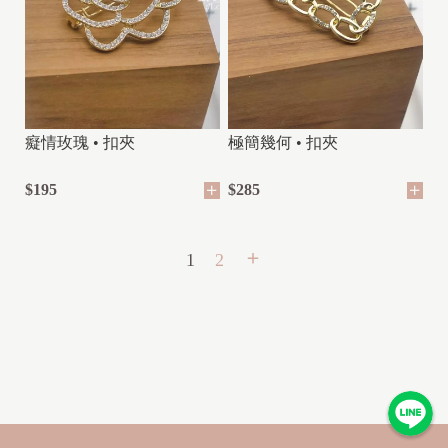
癡情玫瑰 • 扣夾
極簡幾何 • 扣夾
$195
$285
1
2