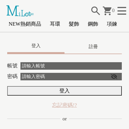
0
NEW熱銷商品
耳環
髮飾
鋼飾
項鍊
N
登入
註冊
E
帳號
密碼
登入
忘記密碼!?
or