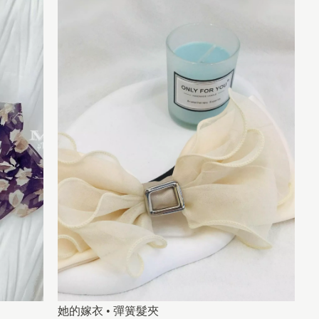
她的嫁衣 • 彈簧髮夾