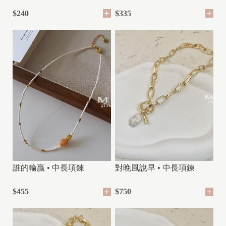
$240
$335
誰的輸贏 • 中長項鍊
對晚風說早 • 中長項鍊
$455
$750