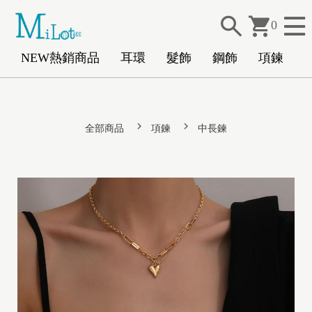
0
NEW熱銷商品
耳環
髮飾
鋼飾
項鍊
N
全部商品
項鍊
中長鍊
E