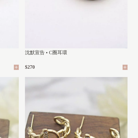
沈默宣告 • C圈耳環
$270