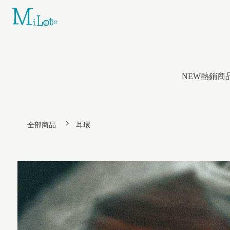
NEW熱銷商
全部商品
耳環