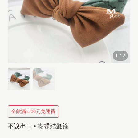
1
/
2
全館滿1200元免運費
不說出口 • 蝴蝶結髮箍