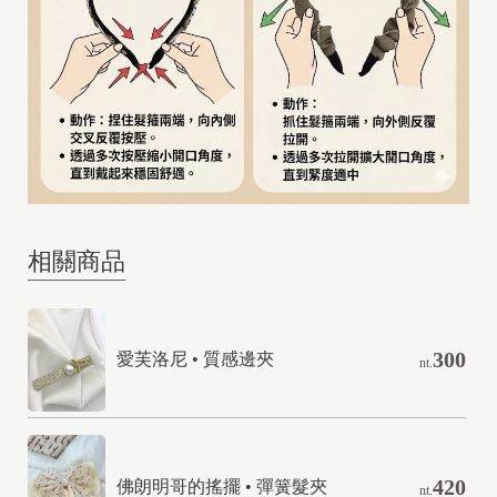
相關商品
300
愛芙洛尼 • 質感邊夾
nt.
420
佛朗明哥的搖擺 • 彈簧髮夾
nt.