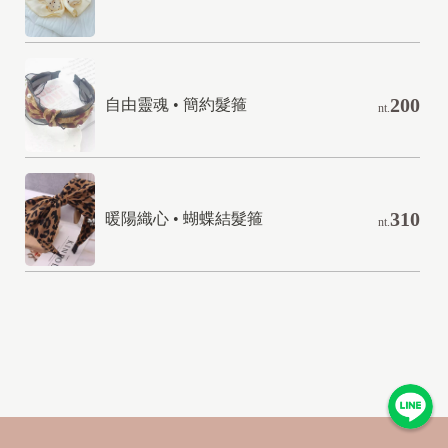
200
自由靈魂 • 簡約髮箍
nt.
310
暖陽織心 • 蝴蝶結髮箍
nt.