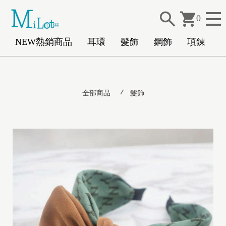
0
NEW熱銷商品
耳環
髮飾
鋼飾
項鍊
N
全部商品
髮飾
E