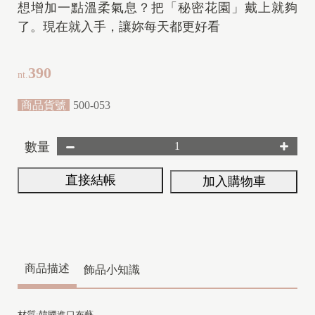
想增加一點溫柔氣息？把「秘密花園」戴上就夠
了。現在就入手，讓妳每天都更好看
390
nt.
商品貨號
500-053
數量
直接結帳
加入購物車
商品描述
飾品小知識
材質:韓國進口布藝