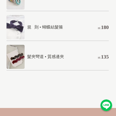
180
規   則 • 蝴蝶結髮箍
nt.
135
髮夾彎道 • 質感邊夾
nt.