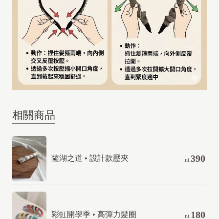
相關商品
390
薩湖之道 • 設計款壓夾
nt.
180
彩虹開學季 • 高彈力髮圈
nt.