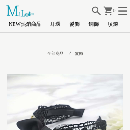
0
NEW熱銷商品
耳環
髮飾
鋼飾
項鍊
N
全部商品
髮飾
E