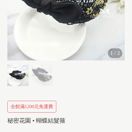
1
/
2
全館滿1200元免運費
秘密花園 • 蝴蝶結髮箍