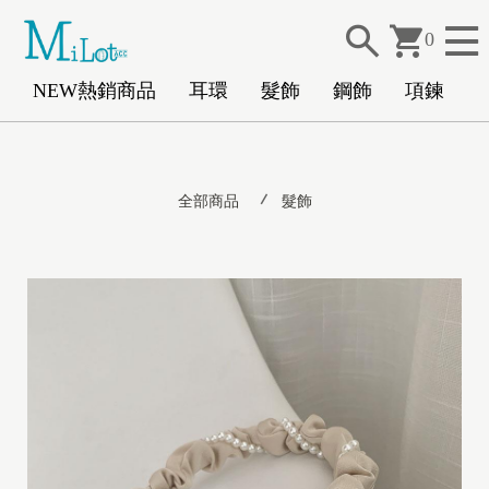
0
NEW熱銷商品
耳環
髮飾
鋼飾
項鍊
N
全部商品
髮飾
E