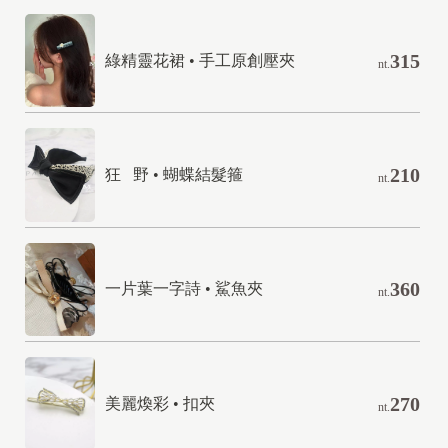
315
綠精靈花裙 • 手工原創壓夾
nt.
210
狂   野 • 蝴蝶結髮箍
nt.
360
一片葉一字詩 • 鯊魚夾
nt.
270
美麗煥彩 • 扣夾
nt.