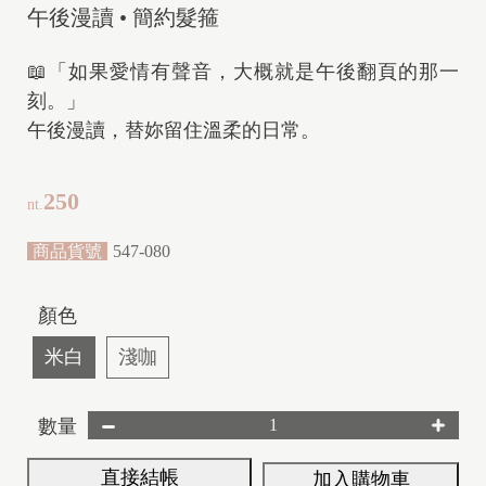
午後漫讀 • 簡約髮箍
📖「如果愛情有聲音，大概就是午後翻頁的那一
刻。」
午後漫讀，替妳留住溫柔的日常。
250
nt.
商品貨號
547-080
顏色
米白
淺咖
數量
直接結帳
加入購物車