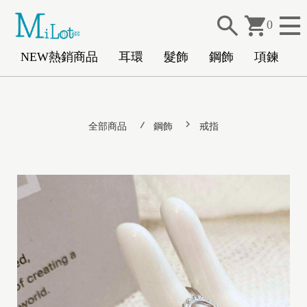
0
NEW熱銷商品
耳環
髮飾
鋼飾
項鍊
N
全部商品
鋼飾
戒指
E